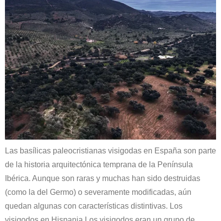
Las basílicas paleocristianas visigodas en España son parte
de la historia arquitectónica temprana de la Península
Ibérica. Aunque son raras y muchas han sido destruidas
(como la del Germo) o severamente modificadas, aún
quedan algunas con características distintivas. Los
visigodos en Hispania Los visigodos eran un grupo de