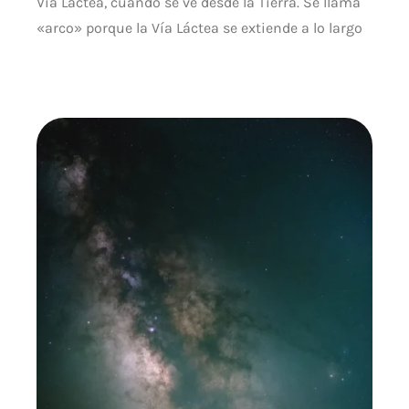
Vía Láctea, cuando se ve desde la Tierra. Se llama
«arco» porque la Vía Láctea se extiende a lo largo