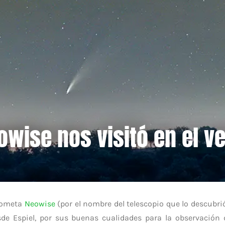
owise nos visitó en el v
cometa
Neowise
(por el nombre del telescopio que lo descubri
de Espiel, por sus buenas cualidades para la observación