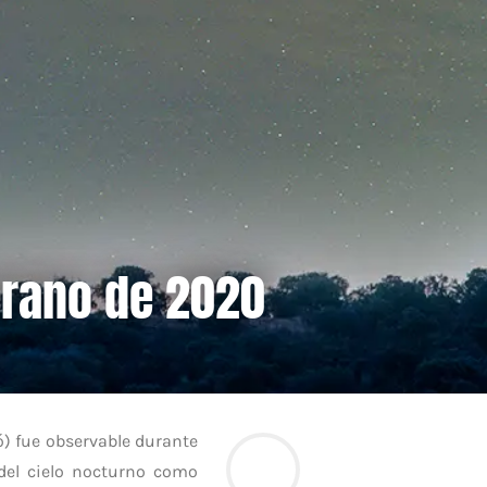
erano de 2020
ó) fue observable durante
 del cielo nocturno como